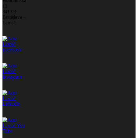
Hodonínska
13
841 03
Bratislava –
Lamač