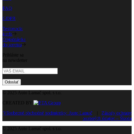
FAQ
GDPR
Testovacia
jazda
Objednávka
do servisu
Prihláste sa
na newsletter
Odoslať
© 2025 Auto Lamač spol. s r.o.
CREATED BY
Všeobecné obchodné podmienky: Auto Lamač
|
Zásady ochrany
osobných údajov – Škoda
© 2025 Auto Lamač spol. s r.o.