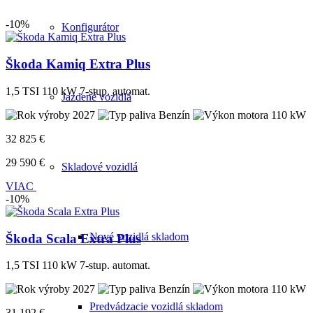
-10%
Konfigurátor
Škoda Kamiq Extra Plus
1,5 TSI 110 kW 7-stup. automat.
Jazdené vozidlá
2027
Benzín
110 kW
32 825 €
29 590 €
Skladové vozidlá
VIAC
-10%
Nové vozidlá skladom
Škoda Scala Extra Plus
1,5 TSI 110 kW 7-stup. automat.
2027
Benzín
110 kW
Predvádzacie vozidlá skladom
31 192 €