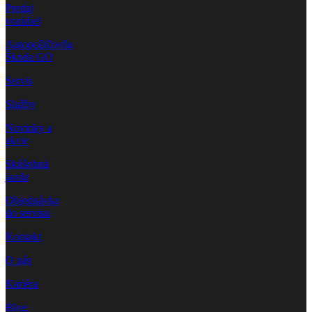
Predaj
vozidiel
Autopožičovňa
Škoda GO
Servis
Služby
Novinky a
akcie
Skúšobná
jazda
Objednávka
do servisu
Kontakt
O nás
Kariéra
Blog