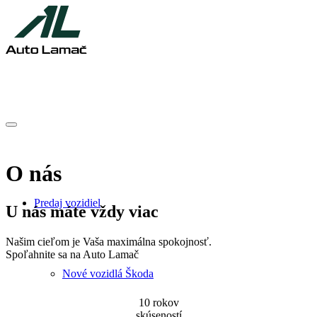
O nás
Predaj vozidiel
U nás máte vždy viac
Našim cieľom je Vaša maximálna spokojnosť.
Spoľahnite sa na Auto Lamač
Nové vozidlá Škoda
10 rokov
skúseností