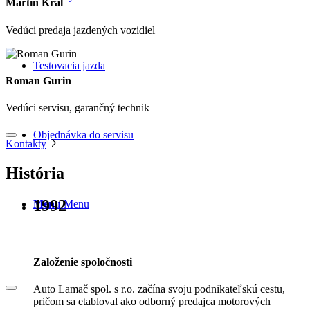
Martin Král
Vedúci predaja jazdených vozidiel
Testovacia jazda
Roman Gurin
Vedúci servisu, garančný technik
Objednávka do servisu
Kontakty
História
1992
Menu
Menu
Založenie spoločnosti
Auto Lamač spol. s r.o. začína svoju podnikateľskú cestu,
pričom sa etabloval ako odborný predajca motorových