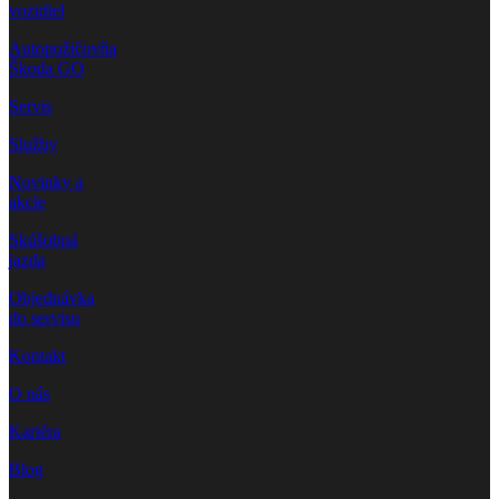
vozidiel
Autopožičovňa
Škoda GO
Servis
Služby
Novinky a
akcie
Skúšobná
jazda
Objednávka
do servisu
Kontakt
O nás
Kariéra
Blog