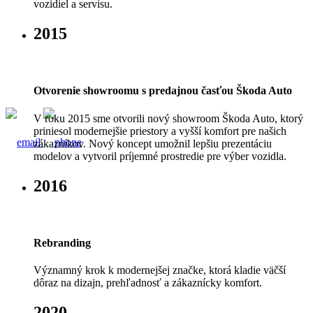
vozidiel a servisu.
2015
Otvorenie showroomu s predajnou časťou Škoda Auto
V roku 2015 sme otvorili nový showroom Škoda Auto, ktorý
priniesol modernejšie priestory a vyšší komfort pre našich
zákazníkov. Nový koncept umožnil lepšiu prezentáciu
modelov a vytvoril príjemné prostredie pre výber vozidla.
2016
Rebranding
Významný krok k modernejšej značke, ktorá kladie väčší
dôraz na dizajn, prehľadnosť a zákaznícky komfort.
2020