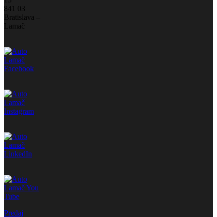
841 03
Bratislava –
Lamač
Predaj