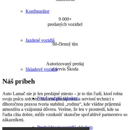
Konfigurátor
9 000+
predaných vozidiel
Jazdené vozidlá
60-členný tím
Autorizovaný predaj
a servis Škoda
Skladové vozidlá
Náš príbeh
Auto Lamač nie je len predajné miesto – je to tím ľudí, ktorí robia
Nové vozidlá skladom
svoju prácu srdcom. Skúsení predajcovia a servisní technici s
dlhoročnou praxou tvoria stabilnú „rodinu“, kde vládne príjemná
atmosféra a vzájomná dôvera. Veríme, že len v prostredí, kde sa
ľudia cítia dobre, môže vzniknúť skutočne spoľahlivé partnerstvo so
zákazníkmi.
Predvádzacie vozidlá skladom