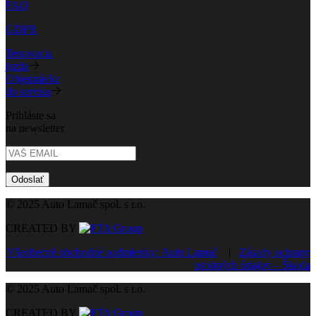
FAQ
GDPR
Testovacia
jazda
Objednávka
do servisu
Prihláste sa
na newsletter
Odoslať
© 2025 Auto Lamač spol. s r.o.
CREATED BY
Všeobecné obchodné podmienky: Auto Lamač
|
Zásady ochrany
osobných údajov – Škoda
© 2025 Auto Lamač spol. s r.o.
CREATED BY